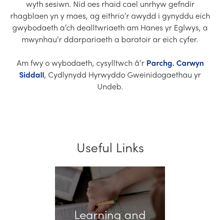
wyth sesiwn. Nid oes rhaid cael unrhyw gefndir
rhagblaen yn y maes, ag eithrio’r awydd i gynyddu eich
gwybodaeth a’ch dealltwriaeth am Hanes yr Eglwys, a
mwynhau’r ddarpariaeth a baratoir ar eich cyfer.
Am fwy o wybodaeth, cysylltwch â’r
Parchg. Carwyn
Siddall
, Cydlynydd Hyrwyddo Gweinidogaethau yr
Undeb.
Useful Links
Learning and