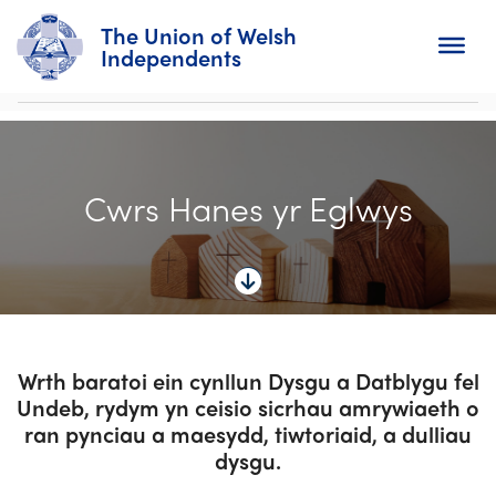
The Union of Welsh
Independents
Search
Cwrs Hanes yr Eglwys
Home
About
For Churches
Diary
Wrth baratoi ein cynllun Dysgu a Datblygu fel
Undeb, rydym yn ceisio sicrhau amrywiaeth o
Activity
ran pynciau a maesydd, tiwtoriaid, a dulliau
dysgu.
News