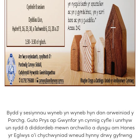
Bydd y sesiynnau wyneb yn wyneb hyn dan arweiniad y
Parchg. Guto Prys ap Gwynfor yn cynnig cyfle i unrhyw
un sydd â diddordeb mewn archwilio a dysgu am Hanes
yr Eglwys o’i chychwyniad wneud hynny drwy gyfrwng