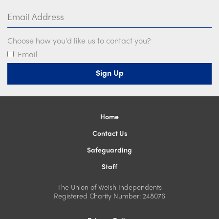
Email Address
Choose how you'd like us to contact you?
Email
Home
Contact Us
Safeguarding
Staff
The Union of Welsh Independents
Registered Charity Number: 248076