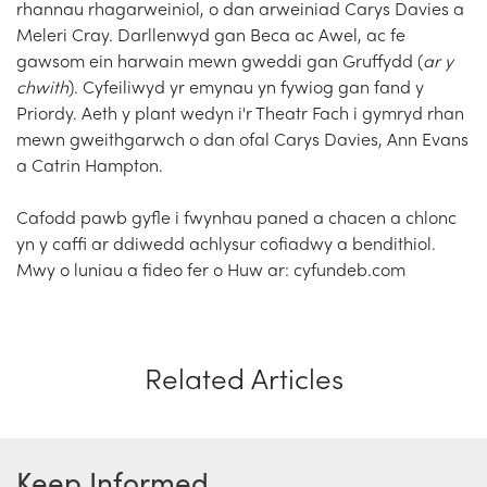
rhannau rhagarweiniol, o dan arweiniad Carys Davies a
Meleri Cray. Darllenwyd gan Beca ac Awel, ac fe
gawsom ein harwain mewn gweddi gan Gruffydd (
ar y
chwith
). Cyfeiliwyd yr emynau yn fywiog gan fand y
Priordy. Aeth y plant wedyn i'r Theatr Fach i gymryd rhan
mewn gweithgarwch o dan ofal Carys Davies, Ann Evans
a Catrin Hampton.
Cafodd pawb gyfle i fwynhau paned a chacen a chlonc
yn y caffi ar ddiwedd achlysur cofiadwy a bendithiol.
Mwy o luniau a fideo fer o Huw ar: cyfundeb.com
Related Articles
Keep Informed