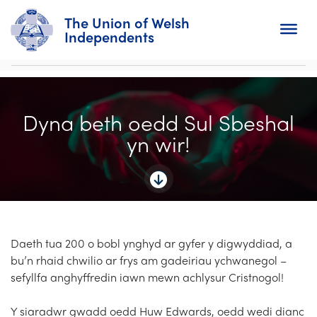
The Union of Welsh
Independents
Search
Dyna beth oedd Sul Sbeshal
Home
yn wir!
About
For Churches
Diary
Daeth tua 200 o bobl ynghyd ar gyfer y digwyddiad, a
bu’n rhaid chwilio ar frys am gadeiriau ychwanegol –
Activity
sefyllfa anghyffredin iawn mewn achlysur Cristnogol!
News
Y siaradwr gwadd oedd Huw Edwards, oedd wedi dianc