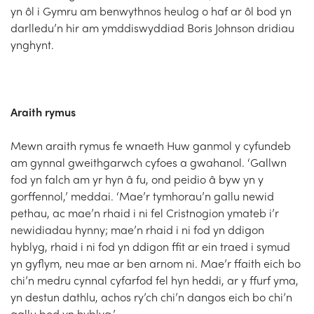
yn ôl i Gymru am benwythnos heulog o haf ar ôl bod yn
Church Finder
darlledu’n hir am ymddiswyddiad Boris Johnson dridiau
ynghynt.
Training
Contact Us
Araith rymus
Mewn araith rymus fe wnaeth Huw ganmol y cyfundeb
am gynnal gweithgarwch cyfoes a gwahanol. ‘Gallwn
fod yn falch am yr hyn â fu, ond peidio â byw yn y
gorffennol,’ meddai. ‘Mae’r tymhorau’n gallu newid
pethau, ac mae’n rhaid i ni fel Cristnogion ymateb i’r
newidiadau hynny; mae’n rhaid i ni fod yn ddigon
hyblyg, rhaid i ni fod yn ddigon ffit ar ein traed i symud
yn gyflym, neu mae ar ben arnom ni. Mae’r ffaith eich bo
chi’n medru cynnal cyfarfod fel hyn heddi, ar y ffurf yma,
yn destun dathlu, achos ry’ch chi’n dangos eich bo chi’n
gallu bod yn hyblyg.’