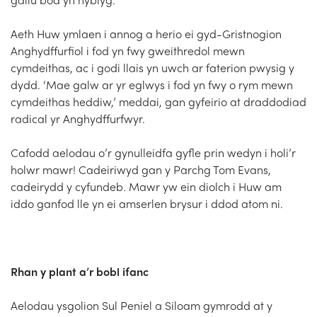
Aeth Huw ymlaen i annog a herio ei gyd-Gristnogion
Anghydffurfiol i fod yn fwy gweithredol mewn
cymdeithas, ac i godi llais yn uwch ar faterion pwysig y
dydd. ‘Mae galw ar yr eglwys i fod yn fwy o rym mewn
cymdeithas heddiw,’ meddai, gan gyfeirio at draddodiad
radical yr Anghydffurfwyr.
Cafodd aelodau o’r gynulleidfa gyfle prin wedyn i holi’r
holwr mawr! Cadeiriwyd gan y Parchg Tom Evans,
cadeirydd y cyfundeb. Mawr yw ein diolch i Huw am
iddo ganfod lle yn ei amserlen brysur i ddod atom ni.
Rhan y plant a’r bobl ifanc
Aelodau ysgolion Sul Peniel a Siloam gymrodd at y