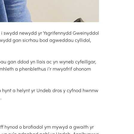
ny i swydd newydd yr Ysgrifennydd Gweinyddol
 swydd gan sicrhau bod agweddau cyllidol,
au gan ddod yn llais ac yn wyneb cyfeillgar,
mhleth a phenblethus i’r mwyafrif ohonom
 o hynt a helynt yr Undeb dros y cyfnod hwnnw
.
aff hynod o brofiadol ym mywyd a gwaith yr
 un sy’n adnabod pobl yr Undeb, Annibynwyr