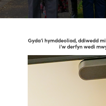
Gyda’i hymddeoliad, ddiwedd mi
i’w derfyn wedi mwy