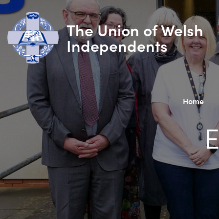
The Union of Welsh
Independents
Home
E