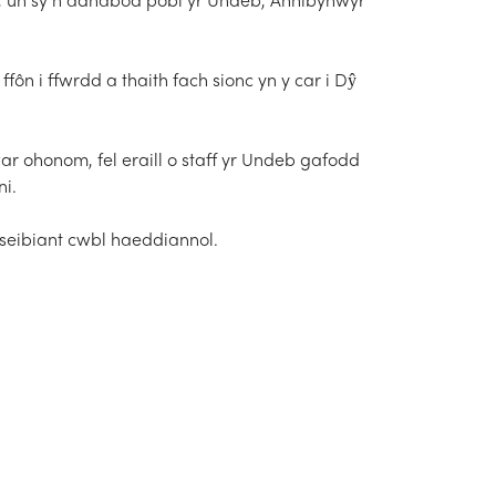
ôn i ffwrdd a thaith fach sionc yn y car i Dŷ
r ohonom, fel eraill o staff yr Undeb gafodd
i.
seibiant cwbl haeddiannol.