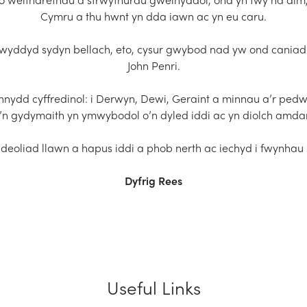
Cymru a thu hwnt yn dda iawn ac yn eu caru.
rwyddyd sydyn bellach, eto, cysur gwybod nad yw ond caniad ff
John Penri.
nnydd cyffredinol: i Derwyn, Dewi, Geraint a minnau a’r pedwa
i’n gydymaith yn ymwybodol o’n dyled iddi ac yn diolch amdan
eoliad llawn a hapus iddi a phob nerth ac iechyd i fwynhau 
Dyfrig Rees
Useful Links