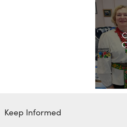
C
C
Keep Informed