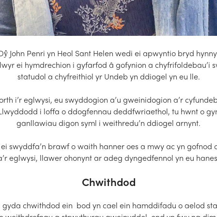
Dŷ John Penri yn Heol Sant Helen wedi ei apwyntio bryd hyn
lwyr ei hymdrechion i gyfarfod â gofynion a chyfrifoldebau’i
statudol a chyfreithiol yr Undeb yn ddiogel yn eu lle.
orth i’r eglwysi, eu swyddogion a’u gweinidogion a’r cyfundeb
Llwyddodd i loffa o ddogfennau deddfwriaethol, tu hwnt o gy
ganllawiau digon syml i weithredu’n ddiogel arnynt.
edd ei swyddfa’n brawf o waith hanner oes a mwy ac yn gofnod
a’r eglwysi, llawer ohonynt ar adeg dyngedfennol yn eu hanes
Chwithdod
n gyda chwithdod ein bod yn cael ein hamddifadu o aelod st
 weithdrefnau a strwythurau gweinyddol, ond yn fwy na dim,