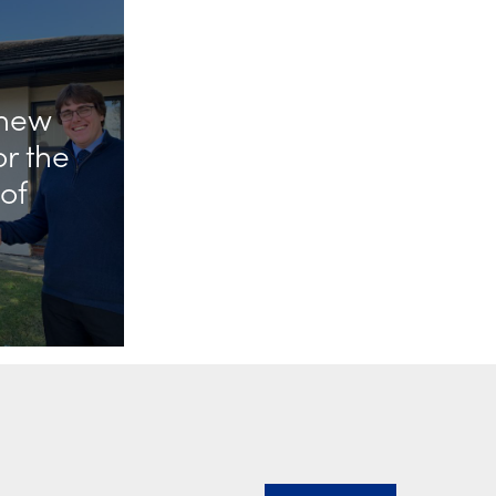
 new
or the
of
Email Address