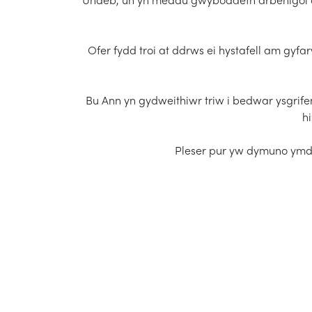
Ofer fydd troi at ddrws ei hystafell am gyfa
Bu Ann yn gydweithiwr triw i bedwar ysgrife
h
Pleser pur yw dymuno ymdd