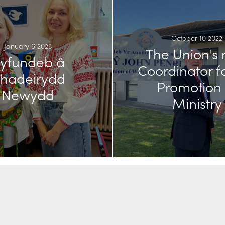
October 10 2022
January 6 2023
The Union's
yfundeb â
Coordinator f
hadeirydd
Promotion 
Newydd
Ministry
First Name
Last Name