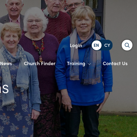
Search
Login
News
Church Finder
Training
Contact Us
ms