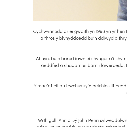
Cychwynnodd ar ei gwaith yn 1998 yn yr hen 
a thros y blynyddoedd bu’n ddiwyd a thry
At hyn, bu’n barod iawn ei chyngor a’i chym
aeddfed a chadarn ei barn i laweroedd. 
Y mae’r ffeiliau trwchus sy’n beichio silffo
Wrth golli Ann o Dŷ John Penri sylweddolw
Undeb, un yn meddu gwybodaeth arbenigol o