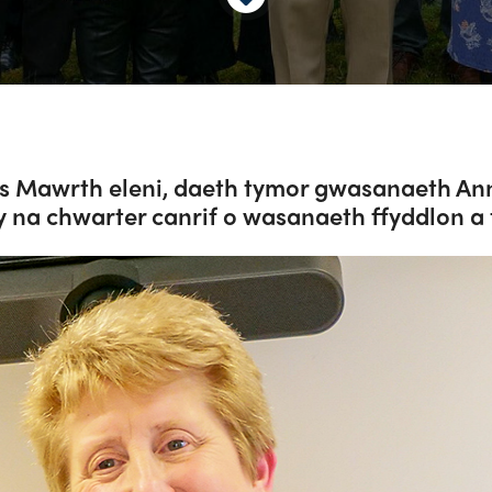
s Mawrth eleni, daeth tymor gwasanaeth Ann,
 na chwarter canrif o wasanaeth ffyddlon a 