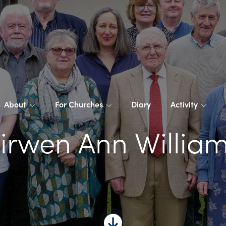
About
For Churches
Diary
Activity
irwen Ann Willia