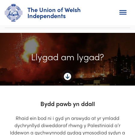
The Union of Welsh
Independents
Search
Llygad am lygad?
Home
About
For Churches
Diary
Bydd pawb yn ddall
Activity
Rhaid ein bod ni i gyd yn arswydo at yr ymladd
dychrynllyd diweddaraf rhwng y Palestiniaid a’r
News
Iddewon a gychwynnodd gydag ymosodiad sydyn a