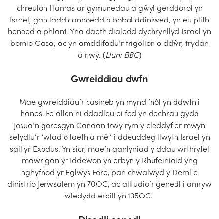
chreulon Hamas ar gymunedau a gŵyl gerddorol yn
Church Finder
Israel, gan ladd cannoedd o bobol ddiniwed, yn eu plith
henoed a phlant. Yna daeth dialedd dychrynllyd Israel yn
Training
bomio Gasa, ac yn amddifadu’r trigolion o ddŵr, trydan
a nwy. (
Llun: BBC
)
Contact Us
Gwreiddiau dwfn
Mae gwreiddiau’r casineb yn mynd ’nôl yn ddwfn i
hanes. Fe allen ni ddadlau ei fod yn dechrau gyda
Josua’n goresgyn Canaan trwy rym y cleddyf er mwyn
sefydlu’r ‘wlad o laeth a mêl’ i ddeuddeg llwyth Israel yn
sgil yr Exodus. Yn sicr, mae’n ganlyniad y ddau wrthryfel
mawr gan yr Iddewon yn erbyn y Rhufeiniaid yng
nghyfnod yr Eglwys Fore, pan chwalwyd y Deml a
dinistrio Jerwsalem yn 70OC, ac alltudio’r genedl i amryw
wledydd eraill yn 135OC.
Disodli cenedl