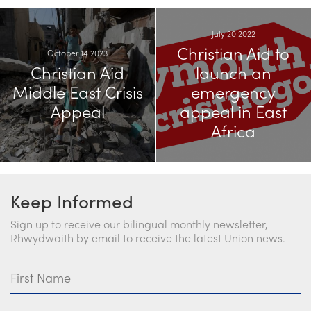
July 20 2022
Christian Aid to
October 14 2023
Christian Aid
launch an
Middle East Crisis
emergency
Appeal
appeal in East
Africa
Keep Informed
Sign up to receive our bilingual monthly newsletter,
Rhwydwaith by email to receive the latest Union news.
First Name
Last Name