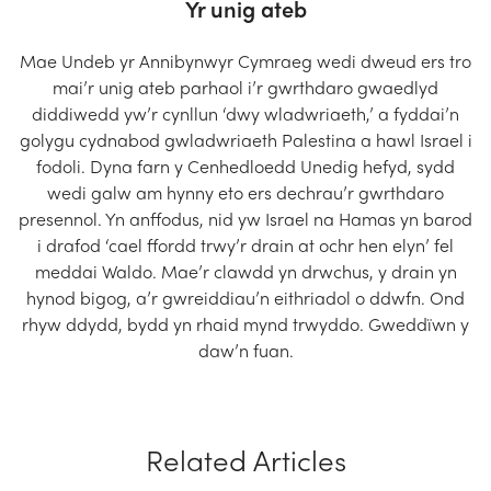
Yr unig ateb
Mae Undeb yr Annibynwyr Cymraeg wedi dweud ers tro
mai’r unig ateb parhaol i’r gwrthdaro gwaedlyd
diddiwedd yw’r cynllun ‘dwy wladwriaeth,’ a fyddai’n
golygu cydnabod gwladwriaeth Palestina a hawl Israel i
fodoli. Dyna farn y Cenhedloedd Unedig hefyd, sydd
wedi galw am hynny eto ers dechrau’r gwrthdaro
presennol. Yn anffodus, nid yw Israel na Hamas yn barod
i drafod ‘cael ffordd trwy’r drain at ochr hen elyn’ fel
meddai Waldo. Mae’r clawdd yn drwchus, y drain yn
hynod bigog, a’r gwreiddiau’n eithriadol o ddwfn. Ond
rhyw ddydd, bydd yn rhaid mynd trwyddo. Gweddïwn y
daw’n fuan.
Related Articles