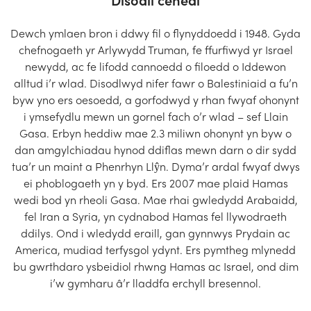
Dewch ymlaen bron i ddwy fil o flynyddoedd i 1948. Gyda
chefnogaeth yr Arlywydd Truman, fe ffurfiwyd yr Israel
newydd, ac fe lifodd cannoedd o filoedd o Iddewon
alltud i’r wlad. Disodlwyd nifer fawr o Balestiniaid a fu’n
byw yno ers oesoedd, a gorfodwyd y rhan fwyaf ohonynt
i ymsefydlu mewn un gornel fach o’r wlad – sef Llain
Gasa. Erbyn heddiw mae 2.3 miliwn ohonynt yn byw o
dan amgylchiadau hynod ddiflas mewn darn o dir sydd
tua’r un maint a Phenrhyn Llŷn. Dyma’r ardal fwyaf dwys
ei phoblogaeth yn y byd. Ers 2007 mae plaid Hamas
wedi bod yn rheoli Gasa. Mae rhai gwledydd Arabaidd,
fel Iran a Syria, yn cydnabod Hamas fel llywodraeth
ddilys. Ond i wledydd eraill, gan gynnwys Prydain ac
America, mudiad terfysgol ydynt. Ers pymtheg mlynedd
bu gwrthdaro ysbeidiol rhwng Hamas ac Israel, ond dim
i’w gymharu â’r lladdfa erchyll bresennol.