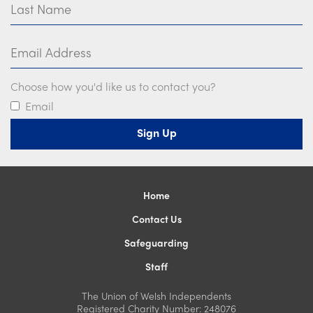
Email Address
Choose how you'd like us to contact you?
Email
Home
Contact Us
Safeguarding
Staff
The Union of Welsh Independents
Registered Charity Number: 248076