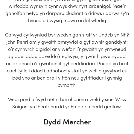
wirfoddolwyr sy’n cynnwys dwy nyrs arbenigol. Mae’r
ganolfan hefyd yn darparu cludiant o ddrws i ddrws sy’n
hynod o bwysig mewn ardal wledig
Cafwyd cyflwyniad byr wedyn gan staff yr Undeb yn Nhŷ
John Penri am y gwaith amrywiol a gyflawnir ganddynt;
o’r cynnyrch digidol ar y wefan i’r gwaith yn ymwneud
ag adeiladau ac eiddo’r eglwysi, y gwaith gweinyddol
ac ariannol a’r gwahanol gyhoeddiadau. Roedd yn braf
cael cyfle i ddod i adnabod y staff yn well a gwybod eu
bod yno ar ben arall y ffôn neu gyfrifiadur i gynnig
cymorth.
Wedi pryd o fwyd aeth rhai ohonom i weld y sioe ‘Miss
Saigon’ yn theatr hardd yr Empire a oedd gerllaw.
Dydd Mercher