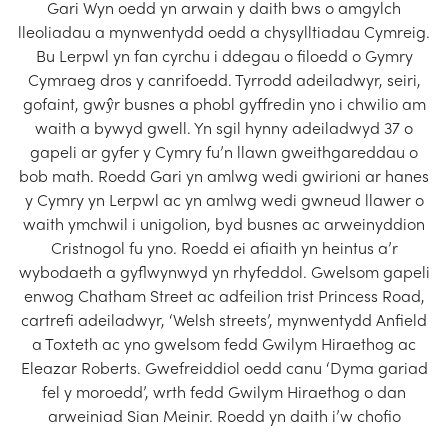
Gari Wyn oedd yn arwain y daith bws o amgylch
lleoliadau a mynwentydd oedd a chysylltiadau Cymreig.
Bu Lerpwl yn fan cyrchu i ddegau o filoedd o Gymry
Cymraeg dros y canrifoedd. Tyrrodd adeiladwyr, seiri,
gofaint, gwŷr busnes a phobl gyffredin yno i chwilio am
waith a bywyd gwell. Yn sgil hynny adeiladwyd 37 o
gapeli ar gyfer y Cymry fu’n llawn gweithgareddau o
bob math. Roedd Gari yn amlwg wedi gwirioni ar hanes
y Cymry yn Lerpwl ac yn amlwg wedi gwneud llawer o
waith ymchwil i unigolion, byd busnes ac arweinyddion
Cristnogol fu yno. Roedd ei afiaith yn heintus a’r
wybodaeth a gyflwynwyd yn rhyfeddol. Gwelsom gapeli
enwog Chatham Street ac adfeilion trist Princess Road,
cartrefi adeiladwyr, ‘Welsh streets’, mynwentydd Anfield
a Toxteth ac yno gwelsom fedd Gwilym Hiraethog ac
Eleazar Roberts. Gwefreiddiol oedd canu ‘Dyma gariad
fel y moroedd’, wrth fedd Gwilym Hiraethog o dan
arweiniad Sian Meinir. Roedd yn daith i’w chofio