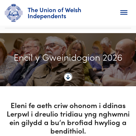
The Union of Welsh
Independents
Search
Encil y Gweinidogion 2026
Home
About
For Churches
Diary
Eleni fe aeth criw ohonom i ddinas
Lerpwl i dreulio tridiau yng nghwmni
Activity
ein gilydd a bu’n brofiad hwyliog a
News
bendithiol.