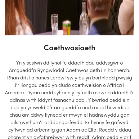
Caethwasiaeth
Yn y sesiwn ddilynol fe ddaeth dau addysgwr o
Amgueddfa Ryngwladol Caethwasiaeth i’n hannerch.
Rhan drist o hanes Lerpwl yw y bu yn borthladd pwysig
i’r llongau oedd yn cludo caethweision o Affrica i
America. Dyma oedd sylfaen y cyfoeth mawr a ddaeth i’r
ddinas wrth iddynt fasnachu pobl. Y bwriad oedd ein
bod yn ymweld â’r amgueddfa ond roedd hi wedi ei
chau am ddwy flynedd er mwyn ei hadnewyddu gan
ailstrwythuro’r arddangosfeydd. Er hynny fe gafwyd
cyflwyniad arbennig gan Adam ac Ella. Roedd y ddau
ohonynt yn gyfathrebwyr wrth reddf. Adam oedd y prif