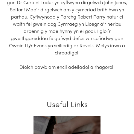
gan Dr Geraint Tudur yn cyflwyno dirgelwch John Jones,
Sefton! Mae’r dirgelwch am y cymeriad brith hwn yn
parhau. Cyflwynodd y Parchg Robert Parry natur ei
waith fel gweinidog Cymraeg yn Lloegr a’r heriau
arbennig y mae hynny yn ei godi. I gloi’r
gweithgareddau fe gafwyd defosiwn cofiadwy gan
Owain Llŷr Evans yn seiliedig ar Revels. Melys iawn a
chreadigol.
Diolch bawb am encil adeiladol a rhagorol.
Useful Links