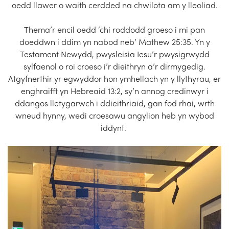
oedd llawer o waith cerdded na chwilota am y lleoliad.
Thema’r encil oedd ‘chi roddodd groeso i mi pan
doeddwn i ddim yn nabod neb’ Mathew 25:35. Yn y
Testament Newydd, pwysleisia Iesu’r pwysigrwydd
sylfaenol o roi croeso i’r dieithryn a’r dirmygedig.
Atgyfnerthir yr egwyddor hon ymhellach yn y llythyrau, er
enghraifft yn Hebreaid 13:2, sy’n annog credinwyr i
ddangos lletygarwch i ddieithriaid, gan fod rhai, wrth
wneud hynny, wedi croesawu angylion heb yn wybod
iddynt.