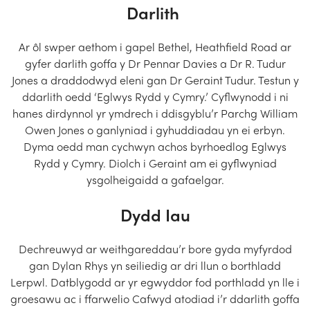
Darlith
Ar ôl swper aethom i gapel Bethel, Heathfield Road ar
gyfer darlith goffa y Dr Pennar Davies a Dr R. Tudur
Jones a draddodwyd eleni gan Dr Geraint Tudur. Testun y
ddarlith oedd ‘Eglwys Rydd y Cymry.’ Cyflwynodd i ni
hanes dirdynnol yr ymdrech i ddisgyblu’r Parchg William
Owen Jones o ganlyniad i gyhuddiadau yn ei erbyn.
Dyma oedd man cychwyn achos byrhoedlog Eglwys
Rydd y Cymry. Diolch i Geraint am ei gyflwyniad
ysgolheigaidd a gafaelgar.
Dydd Iau
Dechreuwyd ar weithgareddau’r bore gyda myfyrdod
gan Dylan Rhys yn seiliedig ar dri llun o borthladd
Lerpwl. Datblygodd ar yr egwyddor fod porthladd yn lle i
groesawu ac i ffarwelio Cafwyd atodiad i’r ddarlith goffa