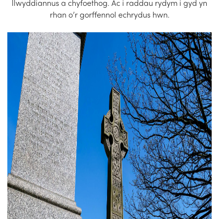
llwyddiannus a chyfoethog. Ac i raddau rydym i gyd yn
rhan o’r gorffennol echrydus hwn.