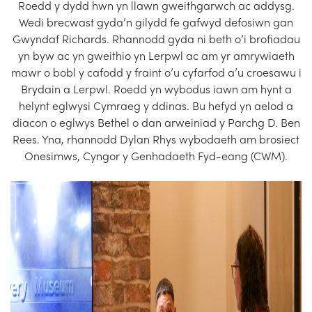
Roedd y dydd hwn yn llawn gweithgarwch ac addysg.
Wedi brecwast gyda’n gilydd fe gafwyd defosiwn gan
Gwyndaf Richards. Rhannodd gyda ni beth o’i brofiadau
yn byw ac yn gweithio yn Lerpwl ac am yr amrywiaeth
mawr o bobl y cafodd y fraint o’u cyfarfod a’u croesawu i
Brydain a Lerpwl. Roedd yn wybodus iawn am hynt a
helynt eglwysi Cymraeg y ddinas. Bu hefyd yn aelod a
diacon o eglwys Bethel o dan arweiniad y Parchg D. Ben
Rees. Yna, rhannodd Dylan Rhys wybodaeth am brosiect
Onesimws, Cyngor y Genhadaeth Fyd-eang (CWM).