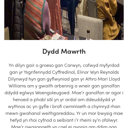
Dydd Mawrth
Yn dilyn gair o groeso gan Carwyn, cafwyd myfyrdod
gan yr Ysgrifennydd Cyffredinol, Elinor Wyn Reynolds
Dilynwyd hyn gan gyflwyniad gan yr Athro Mari Lloyd
Williams am y gwaith arbennig a wneir gan ganolfan
ddydd eglwys Waengoleugoed. Mae’r ganolfan ar agor i
henoed a phobl sâl yn yr ardal am ddeuddydd yr
wythnos ac yn gyfle i brofi cwmnïaeth a chymryd rhan
mewn gwahanol weithgareddau. Yr un mor bwysig mae
hefyd yn rhoi cyfnod o seibiant i’r rheini sy’n ofalwyr.
Mae’r gwasanaeth yn cael ei gynnig am ddim gan