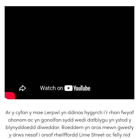
Church Finder
Training
Contact Us
Ar y cyfan y mae Lerpwl yn ddinas hygyrch i’r rhan fwyaf
ohonom ac yn ganolfan sydd wedi datblygu yn ystod y
blynyddoedd diweddar. Roeddem yn aros mewn gwesty
y drws nesaf i orsaf rheilffordd Lime Street ac felly nid