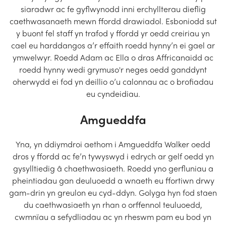
siaradwr ac fe gyflwynodd inni erchyllterau dieflig
caethwasanaeth mewn ffordd drawiadol. Esboniodd sut
y buont fel staff yn trafod y ffordd yr oedd creiriau yn
cael eu harddangos a’r effaith roedd hynny’n ei gael ar
ymwelwyr. Roedd Adam ac Ella o dras Affricanaidd ac
roedd hynny wedi grymuso'r neges oedd ganddynt
oherwydd ei fod yn deillio o’u calonnau ac o brofiadau
eu cyndeidiau.
Amgueddfa
Yna, yn ddiymdroi aethom i Amgueddfa Walker oedd
dros y ffordd ac fe’n tywyswyd i edrych ar gelf oedd yn
gysylltiedig â chaethwasiaeth. Roedd yno gerfluniau a
pheintiadau gan deuluoedd a wnaeth eu ffortiwn drwy
gam-drin yn greulon eu cyd-ddyn. Golyga hyn fod staen
du caethwasiaeth yn rhan o orffennol teuluoedd,
cwmnïau a sefydliadau ac yn rheswm pam eu bod yn