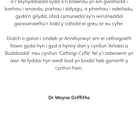
a’r blynyddoedd sydd o’n blaenau yn ein gwahodd i
barhau i wrando, parhau i ddysgu, a pharhau i adeiladu,
gyda’n gilydd, ofod cymunedol sy’n wirioneddol
gwasanaethu’r bobl y cafodd ei greu ar eu cyfer.
Diolch o galon i Undeb yr Annibynwyr am ei cefnogaeth
llawn gyda hyn i gyd a hynny dan y cynllun ‘Arloesi a
Buddsoddi’ neu cynllun ‘Cefnogi Cyfle’ fel y’i adwaenir yn
awr. Ni fyddai hyn wedi bod yn bosibl heb gymorth y
cynllun hwn.
Dr Wayne Griffiths