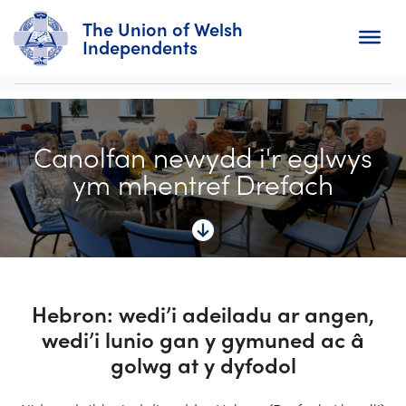
The Union of Welsh
Independents
Search
Canolfan newydd i'r eglwys
Home
ym mhentref Drefach
About
For Churches
Diary
Hebron: wedi’i adeiladu ar angen,
wedi’i lunio gan y gymuned ac â
Activity
golwg at y dyfodol
News