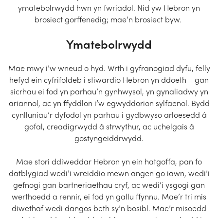
ymatebolrwydd hwn yn fwriadol. Nid yw Hebron yn
brosiect gorffenedig; mae’n brosiect byw.
Ymatebolrwydd
Mae mwy i’w wneud o hyd. Wrth i gyfranogiad dyfu, felly
hefyd ein cyfrifoldeb i stiwardio Hebron yn ddoeth – gan
sicrhau ei fod yn parhau’n gynhwysol, yn gynaliadwy yn
ariannol, ac yn ffyddlon i’w egwyddorion sylfaenol. Bydd
cynlluniau’r dyfodol yn parhau i gydbwyso arloesedd â
gofal, creadigrwydd â strwythur, ac uchelgais â
gostyngeiddrwydd.
Mae stori ddiweddar Hebron yn ein hatgoffa, pan fo
datblygiad wedi’i wreiddio mewn angen go iawn, wedi’i
gefnogi gan bartneriaethau cryf, ac wedi’i ysgogi gan
werthoedd a rennir, ei fod yn gallu ffynnu. Mae’r tri mis
diwethaf wedi dangos beth sy’n bosibl. Mae’r misoedd