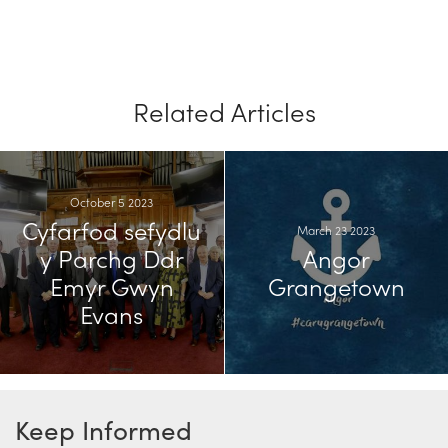
Related Articles
October 5 2023
Cyfarfod sefydlu
March 23 2023
y Parchg Ddr
Angor
Emyr Gwyn
Grangetown
Evans
Keep Informed