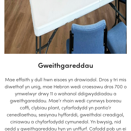
Gweithgareddau
Mae effaith y dull hwn eisoes yn drawiadol. Dros y tri mis
diwethaf yn unig, mae Hebron wedi croesawu dros 700 o
ymwelwyr drwy 11 o wahanol ddigwyddiadau a
gweithgareddau. Mae’r rhain wedi cynnwys boreau
coffi, clybiau plant, cyfarfodydd yn pontio’r
cenedlaethau, sesiynau hyfforddi, gweithdai creadigol,
ciniawau a chyfarfodydd cymunedol. Yn bwysig, nid
oedd y gweithgareddau hyn yn unffurf. Cafodd pob un ei