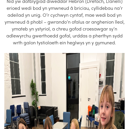
Nid yw datblygiad diweddar Hebron (Drefach, Llanelli)
Church Finder
erioed wedi bod yn ymwneud â briciau, cyllidebau na’r
adeilad yn unig. O’r cychwyn cyntaf, mae wedi bod yn
Training
ymwneud â phobl – gwrando’n ofalus ar anghenion lleol,
ymateb yn ystyriol, a chreu gofod croesawgar sy’n
Contact Us
adlewyrchu gwerthoedd gofal, urddas a pherthyn sydd
wrth galon tystiolaeth ein heglwys yn y gymuned.