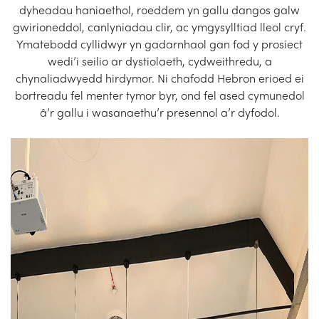
dyheadau haniaethol, roeddem yn gallu dangos galw
gwirioneddol, canlyniadau clir, ac ymgysylltiad lleol cryf.
Ymatebodd cyllidwyr yn gadarnhaol gan fod y prosiect
wedi’i seilio ar dystiolaeth, cydweithredu, a
chynaliadwyedd hirdymor. Ni chafodd Hebron erioed ei
bortreadu fel menter tymor byr, ond fel ased cymunedol
â’r gallu i wasanaethu’r presennol a’r dyfodol.