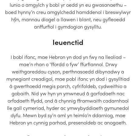
lunio o amgylch y bobl yr oedd yn eu gwasanaethu –
boed hynny’n creu amgylchedd hamddenol i breswylwyr
hŷn, mannau diogel a llawen i blant, neu gyfleoedd
anffurfiol i gymdogion gysylltu.
Ieuenctid
I bobl ifanc, mae Hebron yn dod yn fwy na lleoliad –
mae’n rhan o ‘ffordd o fyw’ ffurfiannol. Drwy
weithgareddau cyson, perthnasoedd dibynadwy a
mynegiant creadigol, mae pobl ifanc yn dod i gysylltiad
â gwerthoedd megis parch, cyfrifoldeb, cydweithio a
gobaith. Nid yw hyn yn ymwneud â gorfodaeth nac
orfodaeth ffydd, ond â chynnig fframwaith cadarnhaol
lle gall cymeriad, hyder ac ymwybyddiaeth gymunedol
dyfu. Mewn byd sy’n aml yn teimlo’n ddarniog, mae
Hebron yn cynnig parhad, presenoldeb ac anogaeth.