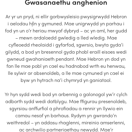
Gwasanaethu anghenion
Ar yr un pryd, ni ellir gorbwysleisio pwysigrwydd Hebron
i aelodau hŷn y gymuned. Mae unigrwydd yn parhau i
fod yn un o’r heriau mwyaf dybryd – ac yn aml, her gudd
– mewn ardaloedd gwledig a lled wledig. Mae
cyfleoedd rheolaidd i gyfarfod, sgwrsio, bwyta gyda’i
gilydd, a bod yn bresennol gyda phobl eraill eisoes wedi
gwneud gwahaniaeth pendant. Mae Hebron yn dod yn
fan lle mae pobl yn cael eu hadnabod wrth eu henwau,
lle sylwir ar absenoldeb, a lle mae cymuned yn cael ei
byw yn hytrach na’i chymryd yn ganiataol.
Yr hyn sydd wedi bod yn arbennig o galonogol yw’r cylch
adborth sydd wedi datblygu. Mae ffigurau presenoldeb,
sgyrsiau anffurfiol a phrofiadau a rennir yn llywio ein
camau nesaf yn barhaus. Rydym yn gwrando’n
weithredol – yn addasu rhaglenni, mireinio amserlenni,
ac archwilio partneriaethau newydd. Mae’r