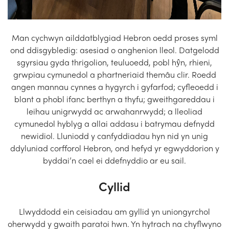
Man cychwyn ailddatblygiad Hebron oedd proses syml
ond ddisgybledig: asesiad o anghenion lleol. Datgelodd
sgyrsiau gyda thrigolion, teuluoedd, pobl hŷn, rhieni,
grwpiau cymunedol a phartneriaid themâu clir. Roedd
angen mannau cynnes a hygyrch i gyfarfod; cyfleoedd i
blant a phobl ifanc berthyn a thyfu; gweithgareddau i
leihau unigrwydd ac arwahanrwydd; a lleoliad
cymunedol hyblyg a allai addasu i batrymau defnydd
newidiol. Lluniodd y canfyddiadau hyn nid yn unig
ddyluniad corfforol Hebron, ond hefyd yr egwyddorion y
byddai’n cael ei ddefnyddio ar eu sail.
Cyllid
Llwyddodd ein ceisiadau am gyllid yn uniongyrchol
oherwydd y gwaith paratoi hwn. Yn hytrach na chyflwyno