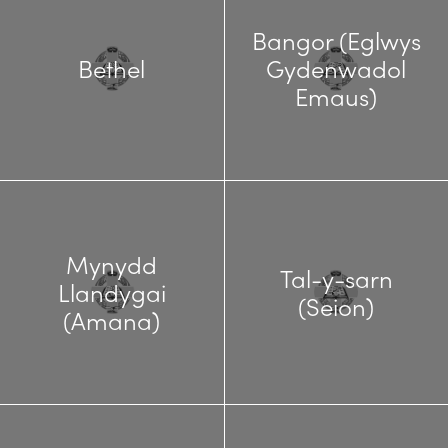
Bangor (Eglwys
Bethel
Gydenwadol
Emaus)
Mynydd
Tal-y-sarn
Llandygai
(Seion)
(Amana)