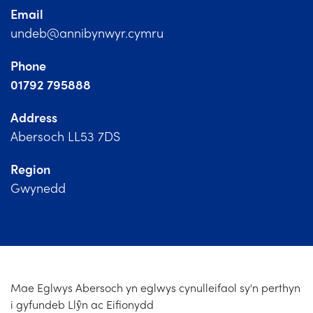
Church Finder
Email
undeb@annibynwyr.cymru
Training
Phone
Contact Us
01792 795888
Address
Abersoch LL53 7DS
Region
Gwynedd
Mae Eglwys Abersoch yn eglwys cynulleifaol sy'n perthyn
i gyfundeb Llŷn ac Eifionydd