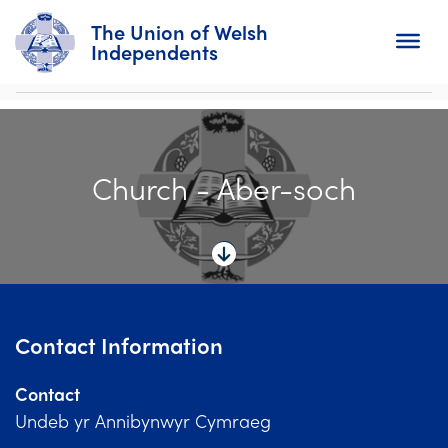
The Union of Welsh
Independents
Search
Church - Aber-soch
Home
About
For Churches
Diary
Contact Information
Activity
Contact
News
Undeb yr Annibynwyr Cymraeg