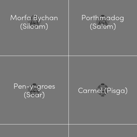
Morfa Bychan
Porthmadog
(Siloam)
(Salem)
Pen-y-groes
Carmel (Pisga)
(Soar)