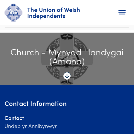
The Union of Welsh
Independents
Search
Church - Mynydd Llandygai
Home
(Amana)
About
For Churches
Diary
Contact Information
Activity
Contact
News
Undeb yr Annibynwyr