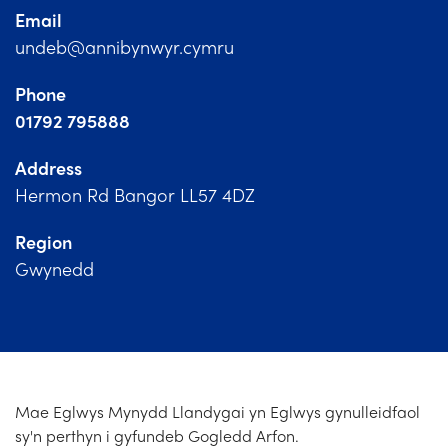
Church Finder
Email
undeb@annibynwyr.cymru
Training
Phone
Contact Us
01792 795888
Address
Hermon Rd Bangor LL57 4DZ
Region
Gwynedd
Mae Eglwys Mynydd Llandygai yn Eglwys gynulleidfaol
sy'n perthyn i gyfundeb Gogledd Arfon.