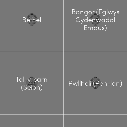
Bangor (Eglwys
Bethel
Gydenwadol
Emaus)
Tal-y-sarn
Pwllheli (Pen-lan)
(Seion)