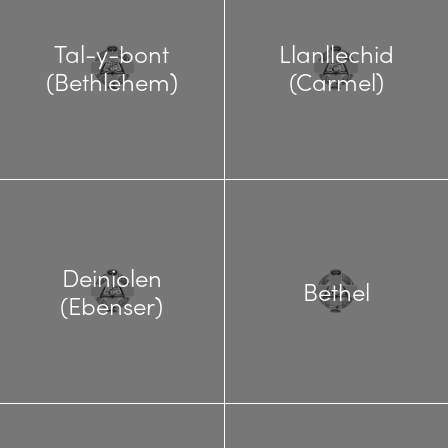
Tal-y-bont
Llanllechid
(Bethlehem)
(Carmel)
Deiniolen
Bethel
(Ebenser)