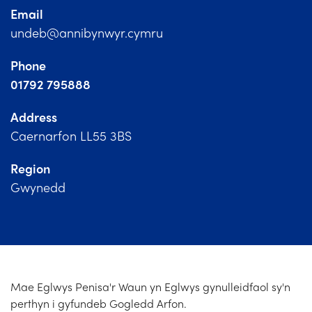
Church Finder
Email
undeb@annibynwyr.cymru
Training
Phone
Contact Us
01792 795888
Address
Caernarfon LL55 3BS
Region
Gwynedd
Mae Eglwys Penisa'r Waun yn Eglwys gynulleidfaol sy'n
perthyn i gyfundeb Gogledd Arfon.