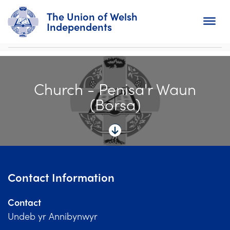
The Union of Welsh
Independents
Search
Church - Penisa'r Waun
Home
(Borsa)
About
For Churches
Diary
Contact Information
Activity
Contact
News
Undeb yr Annibynwyr