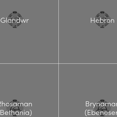
Glandwr
Hebron
Rhosaman
Brynama
(Bethania)
(Ebeneser