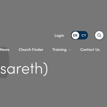
Search
Login
News
Church Finder
Training
Contact Us
sareth)