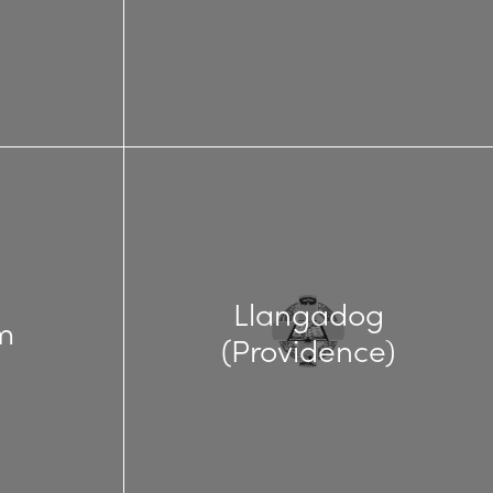
Llangadog
m
(Providence)