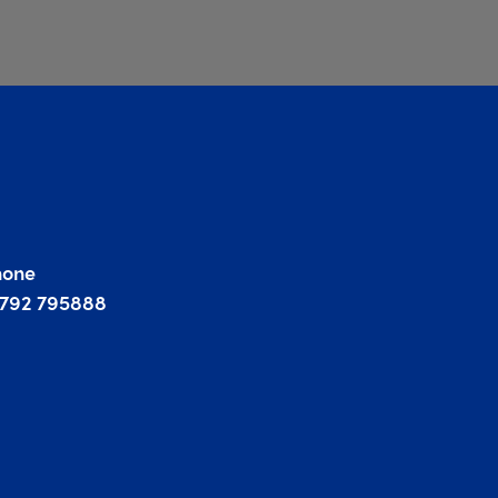
hone
1792 795888