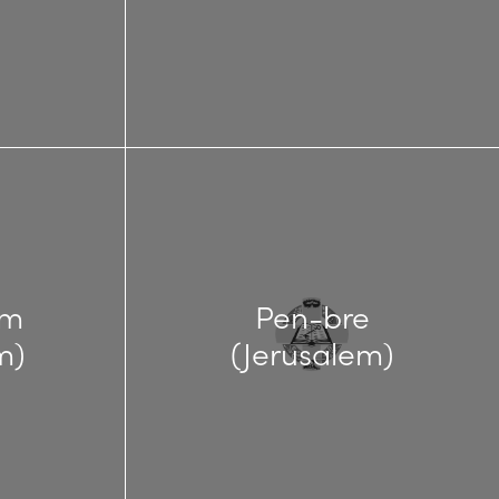
em
Pen-bre
m)
(Jerusalem)