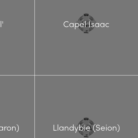
'
Capel Isaac
aron)
Llandybie (Seion)