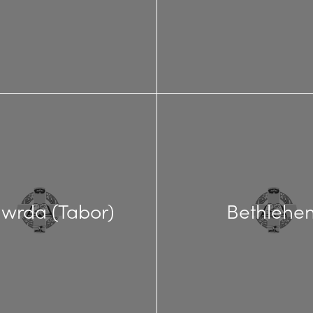
nwrda (Tabor)
Bethlehe