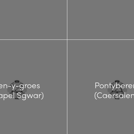
en-y-groes
Pontyber
apel Sgwar)
(Caersale