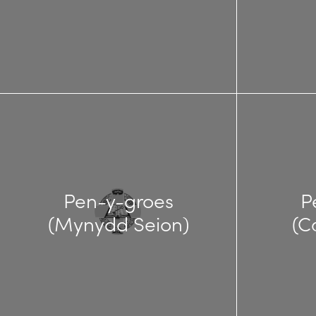
Pen-y-groes
P
(Mynydd Seion)
(C