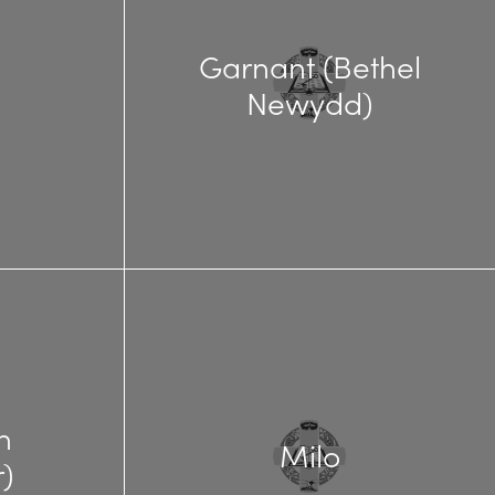
Garnant (Bethel
Newydd)
n
Milo
)