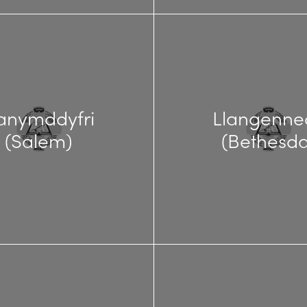
lanymddyfri
Llangenne
(Salem)
(Bethesda