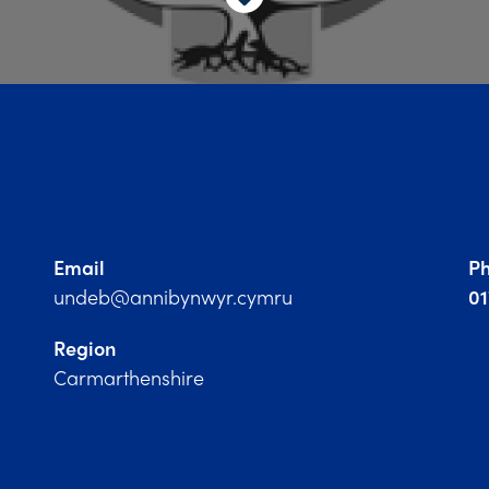
Email
P
undeb@annibynwyr.cymru
0
Region
Carmarthenshire