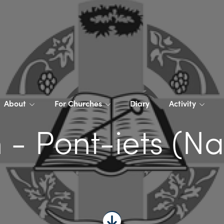
About
For Churches
Diary
Activity
 - Pont-iets (Na