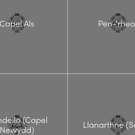
Capel Als
Pen-'rheol
ndeilo (Capel
Llanarthne (S
Newydd)