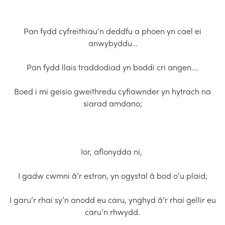
Pan fydd cyfreithiau’n deddfu a phoen yn cael ei
anwybyddu…
Pan fydd llais traddodiad yn boddi cri angen….
Boed i mi geisio gweithredu cyfiawnder yn hytrach na
siarad amdano;
Ior, aflonydda ni,
I gadw cwmni â’r estron, yn ogystal â bod o’u plaid;
I garu’r rhai sy’n anodd eu caru, ynghyd â’r rhai gellir eu
caru’n rhwydd.