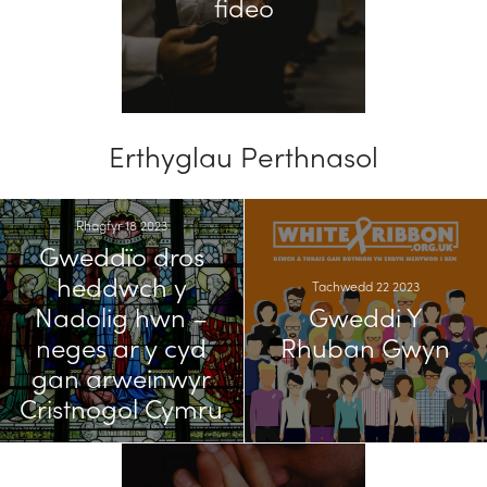
fideo
Erthyglau Perthnasol
Rhagfyr 18 2023
Gweddïo dros
heddwch y
Tachwedd 22 2023
Nadolig hwn –
Gweddi Y
neges ar y cyd
Rhuban Gwyn
gan arweinwyr
Cristnogol Cymru