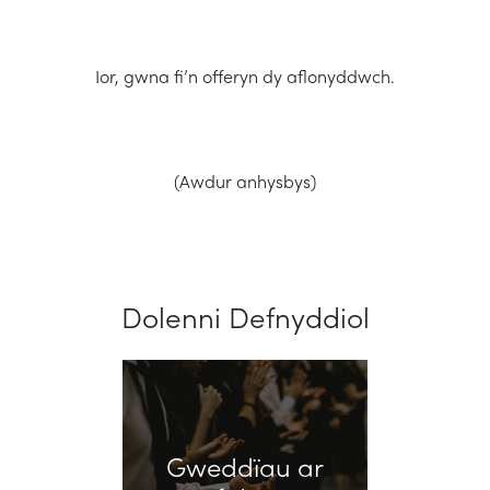
Ior, gwna fi’n offeryn dy aflonyddwch.
(Awdur anhysbys)
Dolenni Defnyddiol
Gweddïau ar