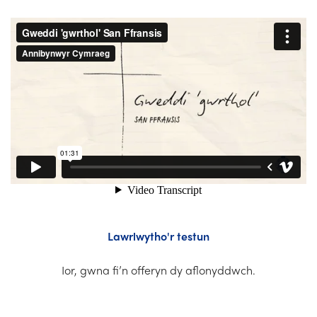
Darganfyddwr Eglwysi
Hyfforddiant
Cysylltwch â Ni
Lawrlwytho'r testun
Ior, gwna fi’n offeryn dy aflonyddwch.