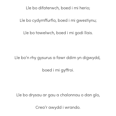
Lle bo difaterwch, boed i mi herio;
Lle bo cydymffurfio, boed i mi gwestiynu;
Lle bo tawelwch, boed i mi godi llais.
Lle bo’n rhy gysurus a fawr ddim yn digwydd,
boed i mi gyffroi.
Lle bo drysau ar gau a chalonnau o dan glo,
Crea’r awydd i wrando.