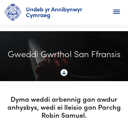
Undeb yr Annibynwyr
Cymraeg
Chwilio
Gweddi Gwrthol San Ffransis
Hafan
Amdanom
I'r Eglwysi
Dyddiadur
Dyma weddi arbennig gan awdur
anhysbys, wedi ei lleisio gan Parchg
Gweithgaredd
Robin Samuel.
Newyddion