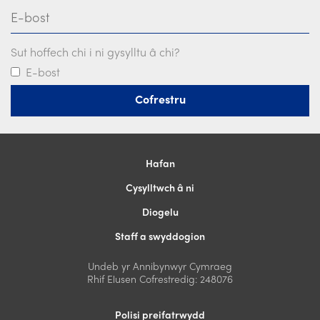
E-bost
Sut hoffech chi i ni gysylltu â chi?
E-bost
Hafan
Cysylltwch â ni
Diogelu
Staff a swyddogion
Undeb yr Annibynwyr Cymraeg
Rhif Elusen Cofrestredig: 248076
Polisi preifatrwydd