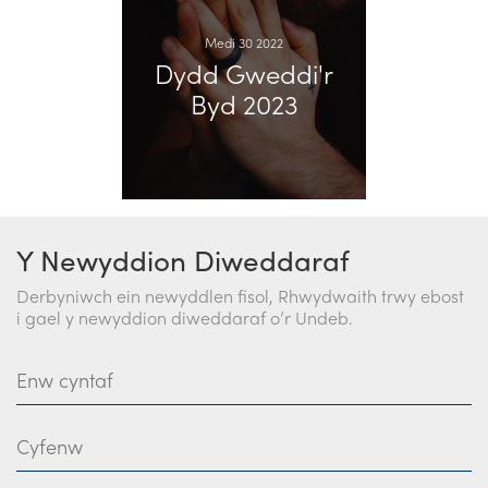
Medi 30 2022
Dydd Gweddi'r
Byd 2023
Y Newyddion Diweddaraf
Derbyniwch ein newyddlen fisol, Rhwydwaith trwy ebost
i gael y newyddion diweddaraf o’r Undeb.
Enw cyntaf
Cyfenw