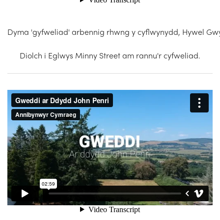
Dyma 'gyfweliad' arbennig rhwng y cyflwynydd, Hywel Gwynf
Diolch i Eglwys Minny Street am rannu'r cyfweliad.