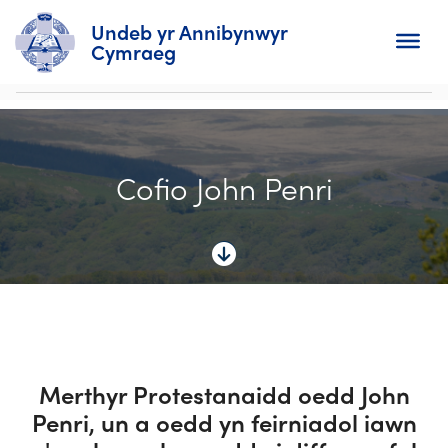
Undeb yr Annibynwyr
Cymraeg
Chwilio
Cofio John Penri
Hafan
Amdanom
I'r Eglwysi
Dyddiadur
Gweithgaredd
Merthyr Protestanaidd oedd John
Penri, un a oedd yn feirniadol iawn
Newyddion