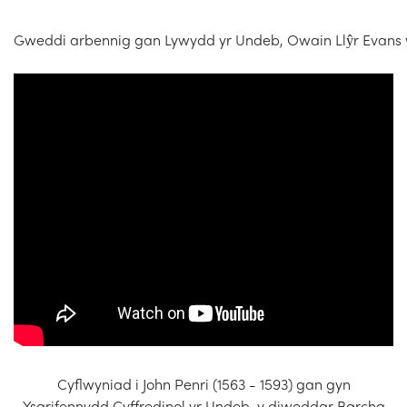
Gweddi arbennig gan Lywydd yr Undeb, Owain Llŷr Evans
Cyflwyniad i John Penri (1563 - 1593) gan gyn
Ysgrifennydd Cyffredinol yr Undeb, y diweddar Barchg