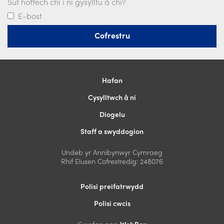
Sut hoffech chi i ni gysylltu â chi?
E-bost
Hafan
Cysylltwch â ni
Diogelu
Staff a swyddogion
Undeb yr Annibynwyr Cymraeg
Rhif Elusen Cofrestredig: 248076
Polisi preifatrwydd
Polisi cwcis
Gwefan gan
WebBox