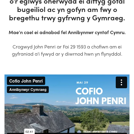
o'r eglwys oherwydd ei diffyg gofal
Darganfyddwr Eglwysi
bugeiliol ac yn gofyn am fwy o
bregethu trwy gyfrwng y Gymraeg.
Hyfforddiant
Mae'n cael ei adnabod fel Annibynnwr cyntaf Cymru.
Cysylltwch â Ni
Crogwyd John Penri ar Fai 29 1593 a chofiwn am ei
gyfraniad a'i fywyd ar y diwrnod hwn yn flynyddol.